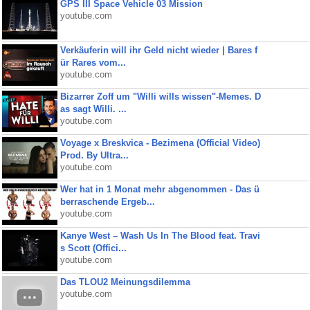
GPS III Space Vehicle 03 Mission
youtube.com
Verkäuferin will ihr Geld nicht wieder | Bares f
ür Rares vom...
youtube.com
Bizarrer Zoff um "Willi wills wissen"-Memes. D
as sagt Willi. ...
youtube.com
Voyage x Breskvica - Bezimena (Official Video)
Prod. By Ultra...
youtube.com
Wer hat in 1 Monat mehr abgenommen - Das ü
berraschende Ergeb...
youtube.com
Kanye West – Wash Us In The Blood feat. Travi
s Scott (Offici...
youtube.com
Das TLOU2 Meinungsdilemma
youtube.com