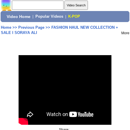
Video Home
|
Popular Videos
|
K-POP
Home
>>
Previous Page
>>
FASHION HAUL NEW COLLECTION +
SALE I SORAYA ALI
More
Share: