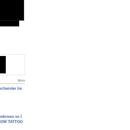
More
chwister ha
yebrows so I
BROW TATTOO