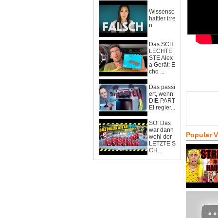
Wissensc
haftler irre
n
Das SCH
LECHTE
STE Alex
a Gerät: E
cho ...
Das passi
ert, wenn
DIE PART
EI regier...
SO! Das
war dann
Popular 
wohl der
LETZTE S
CH...