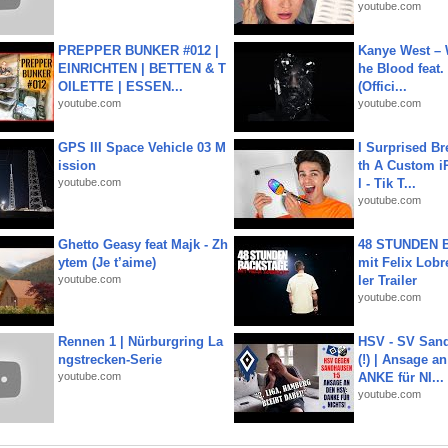
youtube.com
PREPPER BUNKER #012 |
Kanye West – 
EINRICHTEN | BETTEN & T
he Blood feat.
OILETTE | ESSEN...
(Offici...
youtube.com
youtube.com
GPS III Space Vehicle 03 M
I Surprised Br
ission
th A Custom i
youtube.com
l - Tik T...
youtube.com
Ghetto Geasy feat Majk - Zh
48 STUNDEN
ytem (Je t’aime)
mit Felix Lobre
youtube.com
ler Trailer
youtube.com
Rennen 1 | Nürburgring La
HSV - SV San
ngstrecken-Serie
(!) | Ansage a
youtube.com
ANKE für NI...
youtube.com