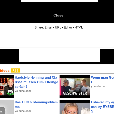
Close
6
Share:
Email
•
URL
•
Editor
•
HTML
Videos
Hardstyle Henning und Cla
Wenn man Ges
rissa müssen zum Elternge
t.
spräch? | ...
youtube.com
youtube.com
Das TLOU2 Meinungsdilem
I shaved my e
ma
can try EYE
youtube.com
S