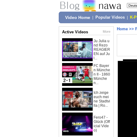
Video Home
|
Popular Videos
|
K-
Home
>>
Active Videos
More
Ju Julia u
nd Rezo
REAGIER
EN auf Ju
l...
FC Bayer
n Münche
n II - 1860
Münche
n...
Ich zeige
euch mei
ne Stadtvi
lla | Ro...
Fero47 -
Glück (Off
icial Vide
o)