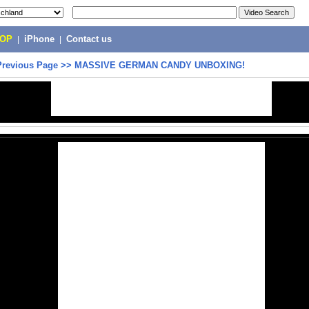
POP
|
iPhone
|
Contact us
Previous Page
>>
MASSIVE GERMAN CANDY UNBOXING!