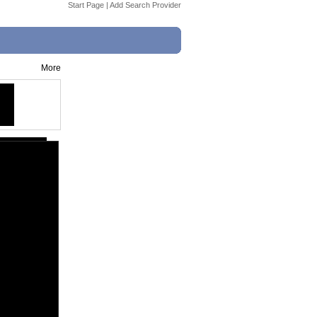
Start Page
|
Add Search Provider
More