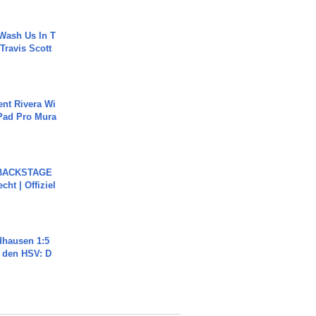
Wash Us In T
 Travis Scott
ent Rivera Wi
Pad Pro Mura
 BACKSTAGE
cht | Offiziel
dhausen 1:5
n den HSV: D