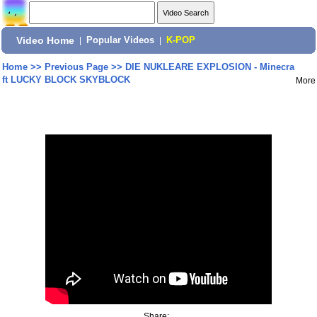
Video Home
|
Popular Videos
|
K-POP
Home
>>
Previous Page
>>
DIE NUKLEARE EXPLOSION - Minecra
ft LUCKY BLOCK SKYBLOCK
More
Share: