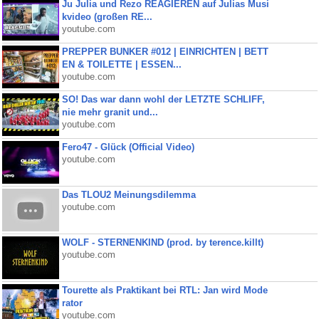
Ju Julia und Rezo REAGIEREN auf Julias Musi
kvideo (großen RE...
youtube.com
PREPPER BUNKER #012 | EINRICHTEN | BETT
EN & TOILETTE | ESSEN...
youtube.com
SO! Das war dann wohl der LETZTE SCHLIFF,
nie mehr granit und...
youtube.com
Fero47 - Glück (Official Video)
youtube.com
Das TLOU2 Meinungsdilemma
youtube.com
WOLF - STERNENKIND (prod. by terence.killt)
youtube.com
Tourette als Praktikant bei RTL: Jan wird Mode
rator
youtube.com