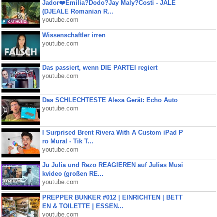
Jador❤️Emilia?Dodo?Jay Maly?Costi - JALE
(DJEALE Romanian R...
youtube.com
Wissenschaftler irren
youtube.com
Das passiert, wenn DIE PARTEI regiert
youtube.com
Das SCHLECHTESTE Alexa Gerät: Echo Auto
youtube.com
I Surprised Brent Rivera With A Custom iPad P
ro Mural - Tik T...
youtube.com
Ju Julia und Rezo REAGIEREN auf Julias Musi
kvideo (großen RE...
youtube.com
PREPPER BUNKER #012 | EINRICHTEN | BETT
EN & TOILETTE | ESSEN...
youtube.com