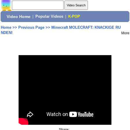
Video Home
|
Popular Videos
|
K-POP
Home
>>
Previous Page
>>
Minecraft MOLECRAFT: KNACKIGE RU
NDEN!
More
Share: