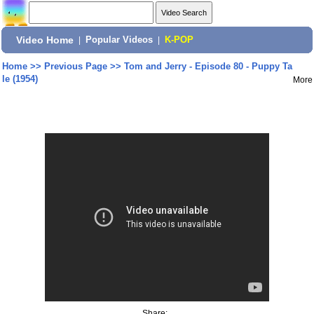
Video Home
|
Popular Videos
|
K-POP
Home
>>
Previous Page
>>
Tom and Jerry - Episode 80 - Puppy Ta
le (1954)
More
Share: