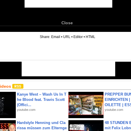
Close
6
Share:
Email
•
URL
•
Editor
•
HTML
Videos
Kanye West – Wash Us In T
PREPPER BUN
he Blood feat. Travis Scott
EINRICHTEN |
(Offici...
OILETTE | ES
youtube.com
youtube.com
Hardstyle Henning und Cla
48 STUNDEN
rissa müssen zum Elternge
mit Felix Lobre