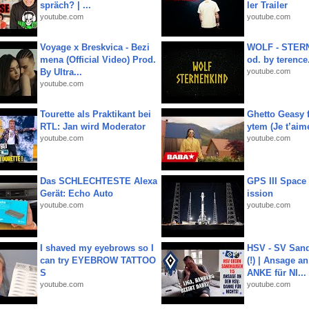
spräch? | ...
ler Trailer
youtube.com
youtube.com
Voyage x Breskvica - Bezi
WOLF - STERN
mena (Official Video) Prod.
od. by terence.
By Ultra...
youtube.com
youtube.com
Tourette als Praktikant bei
Ghetto Geasy f
RTL: Jan wird Moderator
ytem (Je t’aim
youtube.com
youtube.com
Das SCHLECHTESTE Alexa
GPS III Space
Gerät: Echo Auto
ission
youtube.com
youtube.com
I shaved my eyebrows so I
HSV - SV San
can try EYEBROW TATTOO
(!) | Ansage a
S
ANKE für NI...
youtube.com
youtube.com