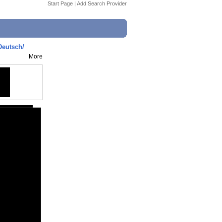
Start Page
|
Add Search Provider
Deutsch/
More