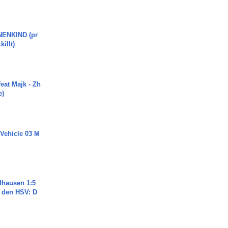
ENKIND (pr
killt)
eat Majk - Zh
e)
 Vehicle 03 M
dhausen 1:5
n den HSV: D