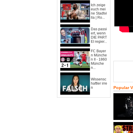
Ich zeige
euch mei
ne Stadtvi
lla | Ro...
Das passi
ert, wenn
DIE PART
EI regier...
FC Bayer
n Münche
n II - 1860
Münche
n...
Wissensc
haftler irre
Popular 
n