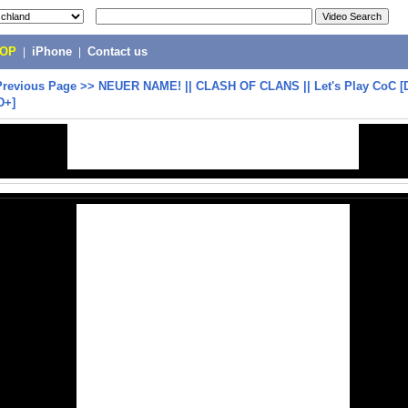
POP
|
iPhone
|
Contact us
Previous Page
>>
NEUER NAME! || CLASH OF CLANS || Let's Play CoC [
D+]