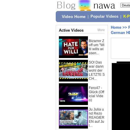
Video Home
|
Popular Videos
|
K-
Home
>>
Active Videos
More
German H
Bizarrer Z
off um "Wi
lli wills wi
ssen...
SO! Das
war dann
wohl der
LETZTE S
CH...
Fero47 -
Glück (Off
icial Vide
o)
Ju Julia u
nd Rezo
REAGIER
EN auf Ju
l...