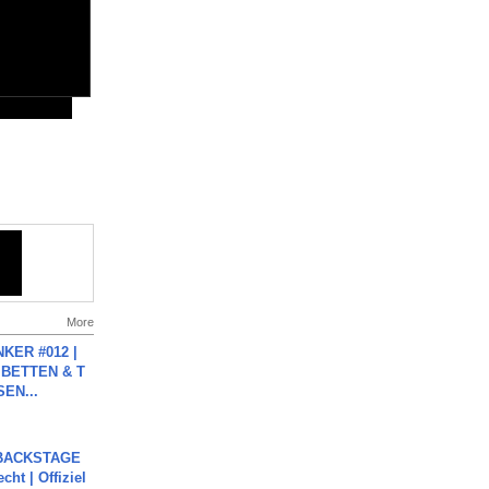
More
KER #012 |
 BETTEN & T
SEN...
 BACKSTAGE
cht | Offiziel