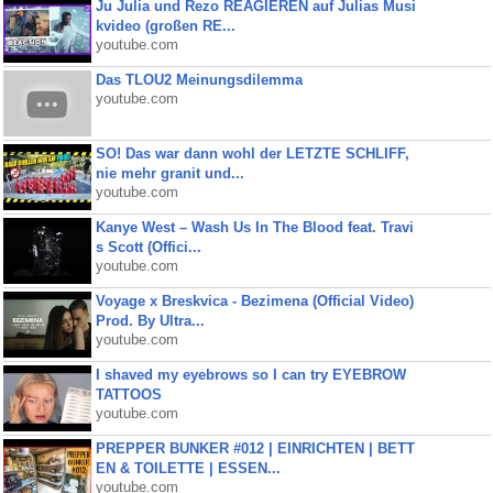
Ju Julia und Rezo REAGIEREN auf Julias Musi
kvideo (großen RE...
youtube.com
Das TLOU2 Meinungsdilemma
youtube.com
SO! Das war dann wohl der LETZTE SCHLIFF,
nie mehr granit und...
youtube.com
Kanye West – Wash Us In The Blood feat. Travi
s Scott (Offici...
youtube.com
Voyage x Breskvica - Bezimena (Official Video)
Prod. By Ultra...
youtube.com
I shaved my eyebrows so I can try EYEBROW
TATTOOS
youtube.com
PREPPER BUNKER #012 | EINRICHTEN | BETT
EN & TOILETTE | ESSEN...
youtube.com