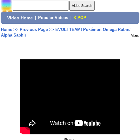
Video Home
|
Popular Videos
|
K-POP
Home
>>
Previous Page
>>
EVOLI-TEAM! Pokémon Omega Rubin/
Alpha Saphir
More
Share: