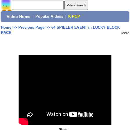
Video Home
|
Popular Videos
|
K-POP
Home
>>
Previous Page
>>
64 SPIELER EVENT in LUCKY BLOCK
RACE
More
Share: