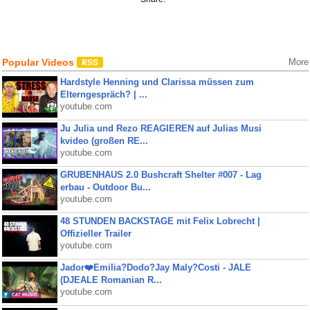
Popular Videos
More
Hardstyle Henning und Clarissa müssen zum
Elterngespräch? | ...
youtube.com
Ju Julia und Rezo REAGIEREN auf Julias Musi
kvideo (großen RE...
youtube.com
GRUBENHAUS 2.0 Bushcraft Shelter #007 - Lag
erbau - Outdoor Bu...
youtube.com
48 STUNDEN BACKSTAGE mit Felix Lobrecht |
Offizieller Trailer
youtube.com
Jador❤️Emilia?Dodo?Jay Maly?Costi - JALE
(DJEALE Romanian R...
youtube.com