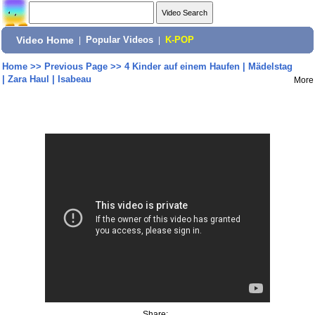
Video Home
|
Popular Videos
|
K-POP
Home
>>
Previous Page
>>
4 Kinder auf einem Haufen | Mädelstag
| Zara Haul | Isabeau
More
Share: