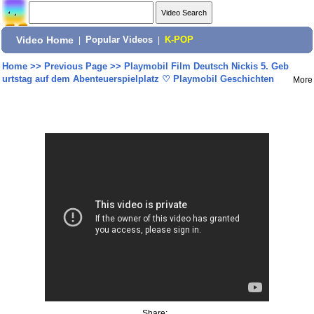
Video Home
|
Popular Videos
|
K-POP
Home
>>
Previous Page
>>
Playmobil Film Deutsch Nickis 5. Geb
urtstag auf dem Abenteuerspielplatz ♡ Playmobil Geschichten
More
Share: