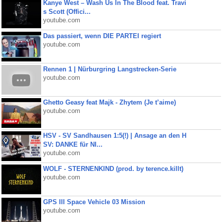
Kanye West – Wash Us In The Blood feat. Travi
s Scott (Offici...
youtube.com
Das passiert, wenn DIE PARTEI regiert
youtube.com
Rennen 1 | Nürburgring Langstrecken-Serie
youtube.com
Ghetto Geasy feat Majk - Zhytem (Je t’aime)
youtube.com
HSV - SV Sandhausen 1:5(!) | Ansage an den H
SV: DANKE für NI...
youtube.com
WOLF - STERNENKIND (prod. by terence.killt)
youtube.com
GPS III Space Vehicle 03 Mission
youtube.com