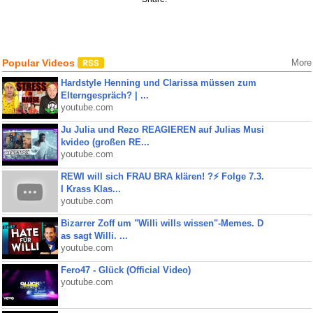
Popular Videos
More
Hardstyle Henning und Clarissa müssen zum
Elterngespräch? | ...
youtube.com
Ju Julia und Rezo REAGIEREN auf Julias Musi
kvideo (großen RE...
youtube.com
REWI will sich FRAU BRA klären! ?⚡️ Folge 7.3.
I Krass Klas...
youtube.com
Bizarrer Zoff um "Willi wills wissen"-Memes. D
as sagt Willi. ...
youtube.com
Fero47 - Glück (Official Video)
youtube.com