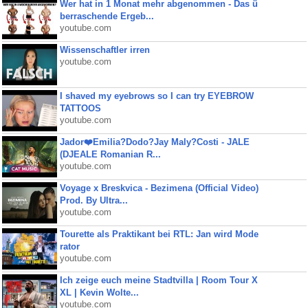
Wer hat in 1 Monat mehr abgenommen - Das ü
berraschende Ergeb...
youtube.com
Wissenschaftler irren
youtube.com
I shaved my eyebrows so I can try EYEBROW
TATTOOS
youtube.com
Jador❤️Emilia?Dodo?Jay Maly?Costi - JALE
(DJEALE Romanian R...
youtube.com
Voyage x Breskvica - Bezimena (Official Video)
Prod. By Ultra...
youtube.com
Tourette als Praktikant bei RTL: Jan wird Mode
rator
youtube.com
Ich zeige euch meine Stadtvilla | Room Tour X
XL | Kevin Wolte...
youtube.com