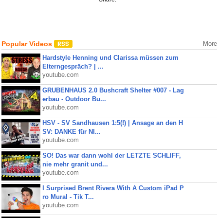
Popular Videos
More
Hardstyle Henning und Clarissa müssen zum
Elterngespräch? | ...
youtube.com
GRUBENHAUS 2.0 Bushcraft Shelter #007 - Lag
erbau - Outdoor Bu...
youtube.com
HSV - SV Sandhausen 1:5(!) | Ansage an den H
SV: DANKE für NI...
youtube.com
SO! Das war dann wohl der LETZTE SCHLIFF,
nie mehr granit und...
youtube.com
I Surprised Brent Rivera With A Custom iPad P
ro Mural - Tik T...
youtube.com