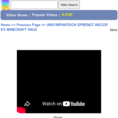
Video Home
|
Popular Videos
|
K-POP
Home
>>
Previous Page
>>
UNSYMPHATISCH SPRENGT INSCOP
ES MINECRAFT HAUS
More
Share: