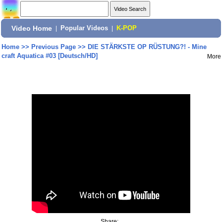
Video Home
|
Popular Videos
|
K-POP
Home
>>
Previous Page
>>
DIE STÄRKSTE OP RÜSTUNG?! - Mine
craft Aquatica #03 [Deutsch/HD]
More
Share: