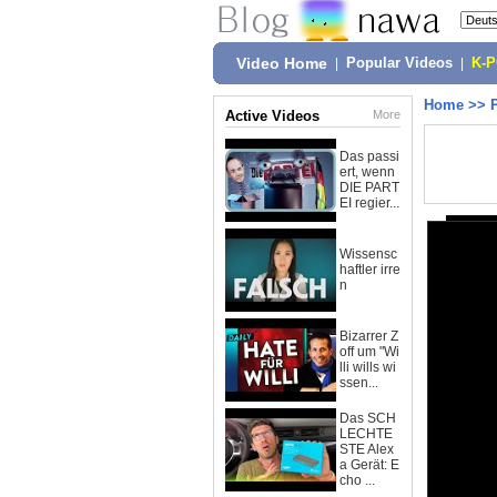
Video Home
|
Popular Videos
|
K-
Home
>>
Active Videos
More
Das passi
ert, wenn
DIE PART
EI regier...
Wissensc
haftler irre
n
Bizarrer Z
off um "Wi
lli wills wi
ssen...
Das SCH
LECHTE
STE Alex
a Gerät: E
cho ...