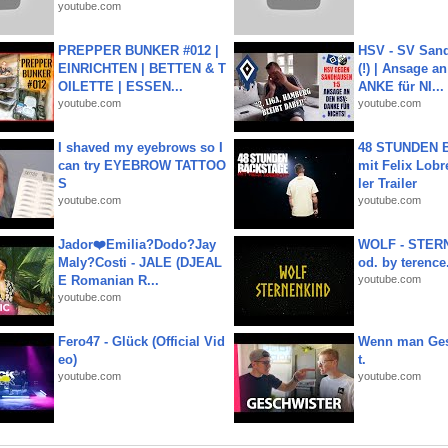
youtube.com
PREPPER BUNKER #012 |
HSV - SV San
EINRICHTEN | BETTEN & T
(!) | Ansage a
OILETTE | ESSEN...
ANKE für NI...
youtube.com
youtube.com
I shaved my eyebrows so I
48 STUNDEN
can try EYEBROW TATTOO
mit Felix Lobre
S
ler Trailer
youtube.com
youtube.com
Jador❤️Emilia?Dodo?Jay
WOLF - STERN
Maly?Costi - JALE (DJEAL
od. by terence.
E Romanian R...
youtube.com
youtube.com
Fero47 - Glück (Official Vid
Wenn man Ges
eo)
t.
youtube.com
youtube.com