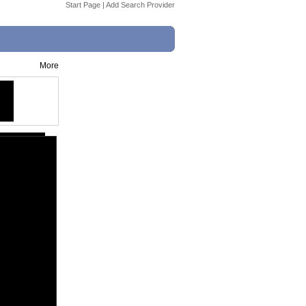
Start Page
|
Add Search Provider
More