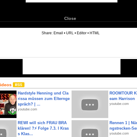
Close
6
Share:
Email
•
URL
•
Editor
•
HTML
Videos
Hardstyle Henning und Cla
ROOMTOUR KR
rissa müssen zum Elternge
eam Harrison
spräch? | ...
youtube.com
youtube.com
REWI will sich FRAU BRA
Rennen 1 | Nü
klären! ?⚡️ Folge 7.3. I Kras
ngstrecken-Se
s Klas...
youtube.com