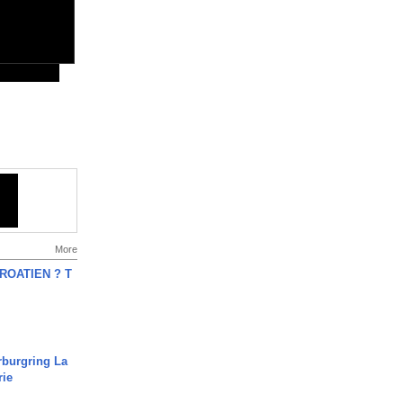
More
OATIEN ? T
rburgring La
rie