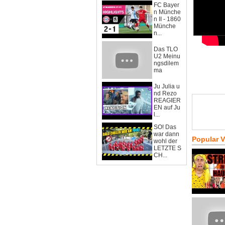
FC Bayer
n Münche
n II - 1860
Münche
n...
Das TLO
U2 Meinu
ngsdilem
ma
Ju Julia u
nd Rezo
REAGIER
EN auf Ju
l...
SO! Das
war dann
Popular 
wohl der
LETZTE S
CH...