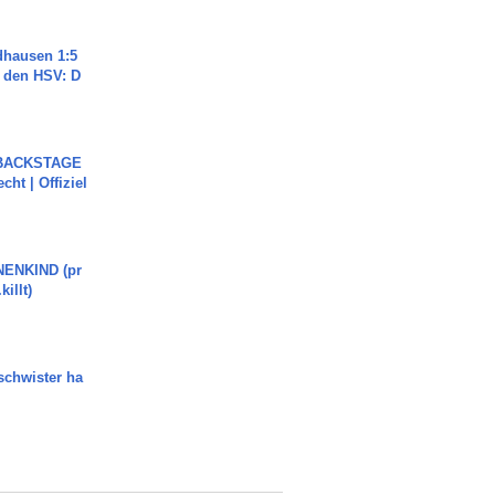
dhausen 1:5
n den HSV: D
 BACKSTAGE
cht | Offiziel
ENKIND (pr
killt)
chwister ha