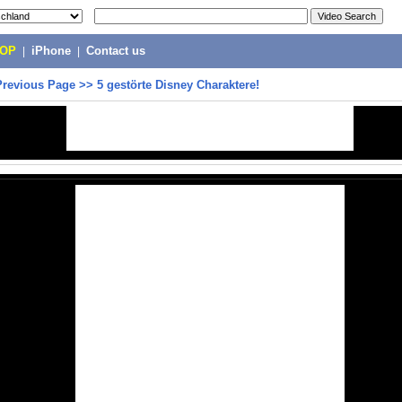
POP
|
iPhone
|
Contact us
Previous Page
>>
5 gestörte Disney Charaktere!