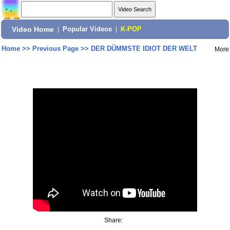
Video Home
|
Popular Videos
|
K-POP
Home
>>
Previous Page
>>
DER DÜMMSTE IDIOT DER WELT
More
Share: