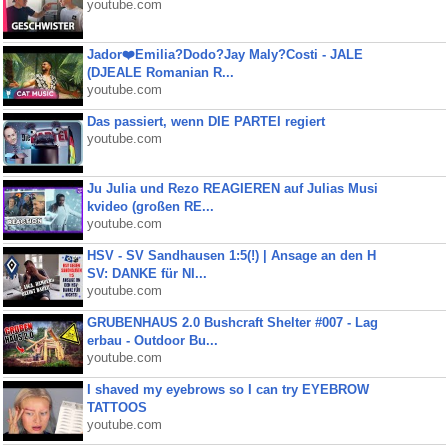
youtube.com
Jador❤️Emilia?Dodo?Jay Maly?Costi - JALE
(DJEALE Romanian R...
youtube.com
Das passiert, wenn DIE PARTEI regiert
youtube.com
Ju Julia und Rezo REAGIEREN auf Julias Musi
kvideo (großen RE...
youtube.com
HSV - SV Sandhausen 1:5(!) | Ansage an den H
SV: DANKE für NI...
youtube.com
GRUBENHAUS 2.0 Bushcraft Shelter #007 - Lag
erbau - Outdoor Bu...
youtube.com
I shaved my eyebrows so I can try EYEBROW
TATTOOS
youtube.com