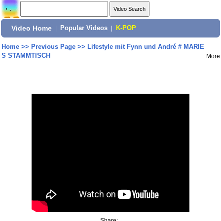
Video Home
|
Popular Videos
|
K-POP
Home
>>
Previous Page
>>
Lifestyle mit Fynn und André # MARIE
S STAMMTISCH
More
Share: