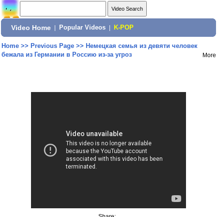
Video Home
|
Popular Videos
|
K-POP
Home
>>
Previous Page
>>
Немецкая семья из девяти человек
бежала из Германии в Россию из-за угроз
More
Share: