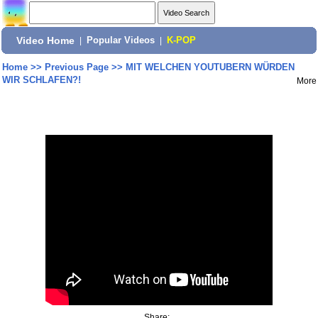
Video Home
|
Popular Videos
|
K-POP
Home
>>
Previous Page
>>
MIT WELCHEN YOUTUBERN WÜRDEN
WIR SCHLAFEN?!
More
Share: