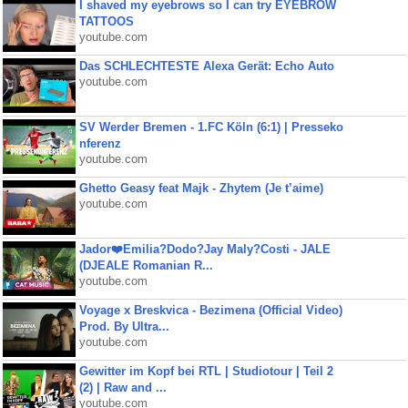
I shaved my eyebrows so I can try EYEBROW
TATTOOS
youtube.com
Das SCHLECHTESTE Alexa Gerät: Echo Auto
youtube.com
SV Werder Bremen - 1.FC Köln (6:1) | Presseko
nferenz
youtube.com
Ghetto Geasy feat Majk - Zhytem (Je t’aime)
youtube.com
Jador❤️Emilia?Dodo?Jay Maly?Costi - JALE
(DJEALE Romanian R...
youtube.com
Voyage x Breskvica - Bezimena (Official Video)
Prod. By Ultra...
youtube.com
Gewitter im Kopf bei RTL | Studiotour | Teil 2
(2) | Raw and ...
youtube.com