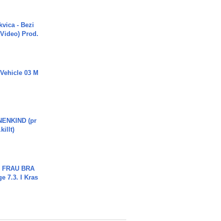
vica - Bezi
 Video) Prod.
 Vehicle 03 M
ENKIND (pr
killt)
ch FRAU BRA
ge 7.3. I Kras