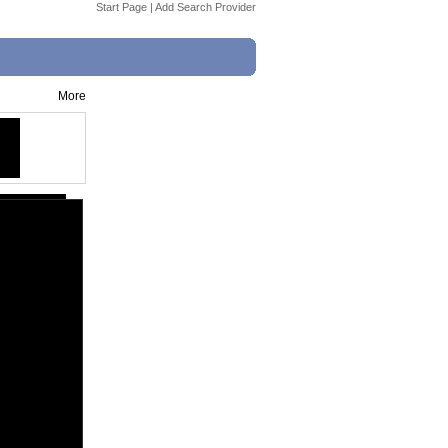
Start Page
|
Add Search Provider
More