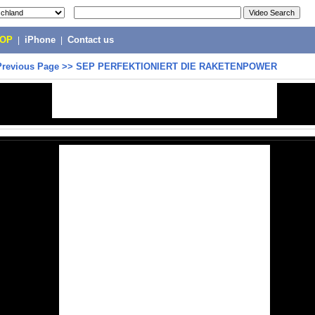
POP
|
iPhone
|
Contact us
Previous Page
>>
SEP PERFEKTIONIERT DIE RAKETENPOWER