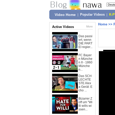
Video Home
|
Popular Videos
|
K-
Home
>>
Active Videos
More
Das passi
ert, wenn
DIE PART
EI regier...
FC Bayer
n Münche
n II - 1860
Münche
n...
Das SCH
LECHTE
STE Alex
a Gerät: E
cho ...
Bizarrer Z
off um "Wi
lli wills wi
ssen...