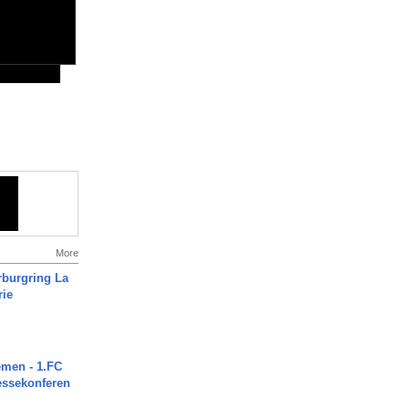
More
rburgring La
rie
men - 1.FC
ressekonferen