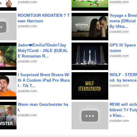
youtube.com
youtube.com
ROOMTOUR KROATIEN ? T
Voyage x Bresk
eam Harrison
mena (Official
youtube.com
By Ultra...
youtube.com
Jador❤️Emilia?Dodo?Jay
GPS III Space
Maly?Costi - JALE (DJEAL
ission
E Romanian R...
youtube.com
youtube.com
I Surprised Brent Rivera Wi
WOLF - STERN
th A Custom iPad Pro Mura
od. by terence.
l - Tik T...
youtube.com
youtube.com
Wenn man Geschwister ha
REWI will si
t.
klären! ?⚡️ Fol
youtube.com
s Klas...
youtube.com