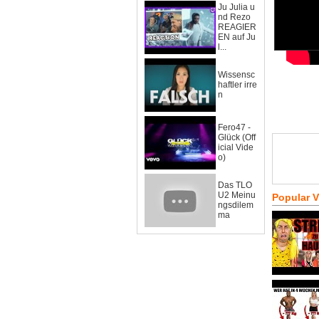
Ju Julia u
nd Rezo
REAGIER
EN auf Ju
l...
Wissensc
haftler irre
n
Fero47 -
Glück (Off
icial Vide
o)
Das TLO
U2 Meinu
Popular 
ngsdilem
ma