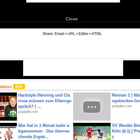
Close
6
Share:
Email
•
URL
•
Editor
•
HTML
Videos
Hardstyle Henning und Cla
Rennen 1 | Nü
rissa müssen zum Elternge
ngstrecken-Se
spräch? | ...
youtube.com
youtube.com
Wer hat in 1 Monat mehr a
SV Werder Bre
bgenommen - Das überras
Köln (6:1) | P
chende Ergeb...
z