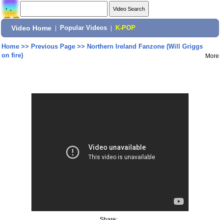
Video Home
|
Popular Videos
|
K-POP
Home
>>
Previous Page
>>
Northern Ireland Fanzone (Will Griggs
on fire)
More
Share: