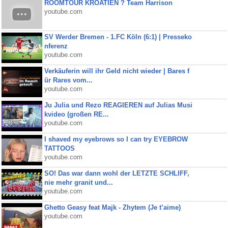
ROOMTOUR KROATIEN ? Team Harrison
youtube.com
SV Werder Bremen - 1.FC Köln (6:1) | Presseko
nferenz
youtube.com
Verkäuferin will ihr Geld nicht wieder | Bares f
ür Rares vom...
youtube.com
Ju Julia und Rezo REAGIEREN auf Julias Musi
kvideo (großen RE...
youtube.com
I shaved my eyebrows so I can try EYEBROW
TATTOOS
youtube.com
SO! Das war dann wohl der LETZTE SCHLIFF,
nie mehr granit und...
youtube.com
Ghetto Geasy feat Majk - Zhytem (Je t’aime)
youtube.com