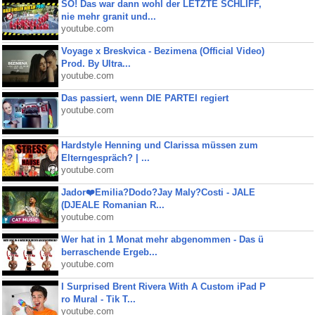
SO! Das war dann wohl der LETZTE SCHLIFF,
nie mehr granit und...
youtube.com
Voyage x Breskvica - Bezimena (Official Video)
Prod. By Ultra...
youtube.com
Das passiert, wenn DIE PARTEI regiert
youtube.com
Hardstyle Henning und Clarissa müssen zum
Elterngespräch? | ...
youtube.com
Jador❤️Emilia?Dodo?Jay Maly?Costi - JALE
(DJEALE Romanian R...
youtube.com
Wer hat in 1 Monat mehr abgenommen - Das ü
berraschende Ergeb...
youtube.com
I Surprised Brent Rivera With A Custom iPad P
ro Mural - Tik T...
youtube.com