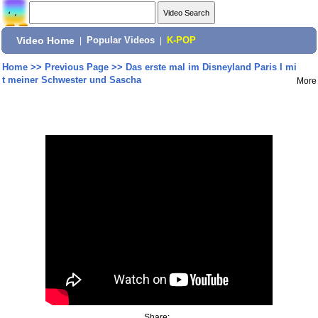
Video Home
|
Popular Videos
|
K-POP
Home
>>
Previous Page
>>
Das erste mal im Disneyland Paris I mi
t meiner Schwester und Sascha
More
Share: