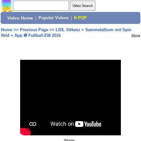
Video Home
|
Popular Videos
|
K-POP
Home
>>
Previous Page
>>
LIDL Stikeez + Sammelalbum mit Spie
lfeld + App ⚽️ Fußball-EM 2016
More
Share: