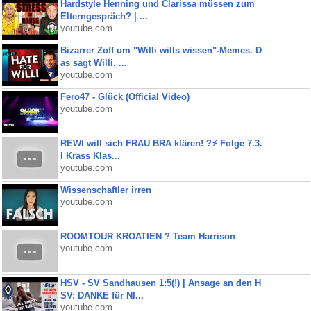
Hardstyle Henning und Clarissa müssen zum
Elterngespräch? | ...
youtube.com
Bizarrer Zoff um "Willi wills wissen"-Memes. D
as sagt Willi. ...
youtube.com
Fero47 - Glück (Official Video)
youtube.com
REWI will sich FRAU BRA klären! ?⚡️ Folge 7.3.
I Krass Klas...
youtube.com
Wissenschaftler irren
youtube.com
ROOMTOUR KROATIEN ? Team Harrison
youtube.com
HSV - SV Sandhausen 1:5(!) | Ansage an den H
SV: DANKE für NI...
youtube.com