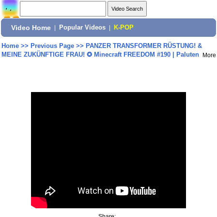
Video Home
|
Popular Videos
|
K-POP
Home
>>
Previous Page
>>
PANZER TRANSFORMER RÜSTUNG! &
MEINE ZUKÜNFTIGE FRAU! ✪ Minecraft FREEDOM #190 | Paluten
More
Share: