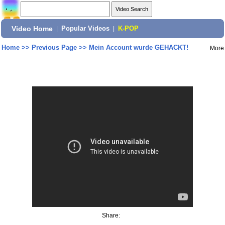
Video Home
|
Popular Videos
|
K-POP
Home
>>
Previous Page
>>
Mein Account wurde GEHACKT!
More
Share: