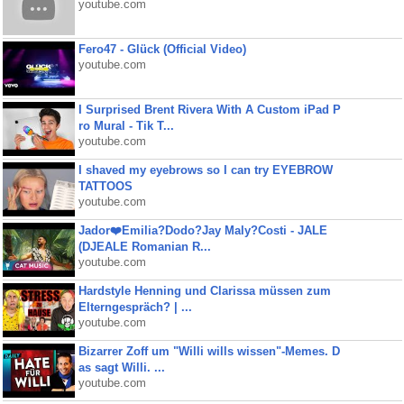
youtube.com
Fero47 - Glück (Official Video)
youtube.com
I Surprised Brent Rivera With A Custom iPad P
ro Mural - Tik T...
youtube.com
I shaved my eyebrows so I can try EYEBROW
TATTOOS
youtube.com
Jador❤️Emilia?Dodo?Jay Maly?Costi - JALE
(DJEALE Romanian R...
youtube.com
Hardstyle Henning und Clarissa müssen zum
Elterngespräch? | ...
youtube.com
Bizarrer Zoff um "Willi wills wissen"-Memes. D
as sagt Willi. ...
youtube.com