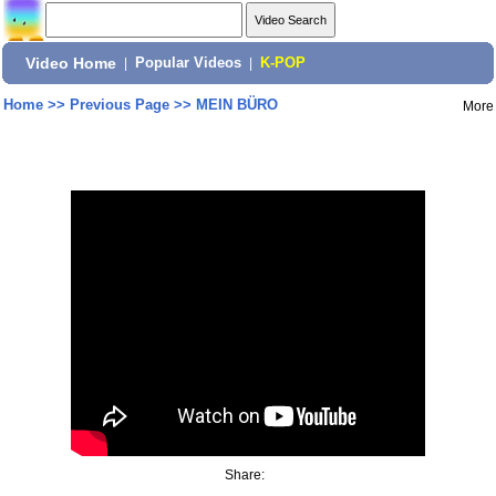
Video Home
|
Popular Videos
|
K-POP
Home
>>
Previous Page
>>
MEIN BÜRO
More
Share: