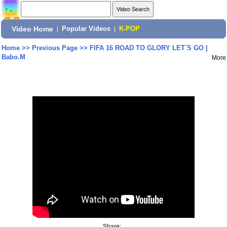
Video Home
|
Popular Videos
|
K-POP
Home
>>
Previous Page
>>
FIFA 16 ROAD TO GLORY LET´S GO |
Babo.M
More
Share: