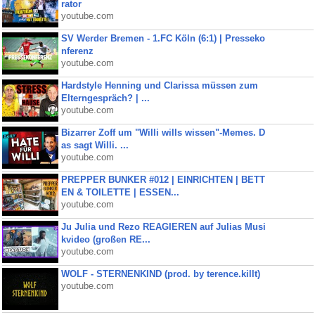
rator
youtube.com
SV Werder Bremen - 1.FC Köln (6:1) | Presseko
nferenz
youtube.com
Hardstyle Henning und Clarissa müssen zum
Elterngespräch? | ...
youtube.com
Bizarrer Zoff um "Willi wills wissen"-Memes. D
as sagt Willi. ...
youtube.com
PREPPER BUNKER #012 | EINRICHTEN | BETT
EN & TOILETTE | ESSEN...
youtube.com
Ju Julia und Rezo REAGIEREN auf Julias Musi
kvideo (großen RE...
youtube.com
WOLF - STERNENKIND (prod. by terence.killt)
youtube.com