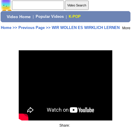
Video Home
|
Popular Videos
|
K-POP
Home
>>
Previous Page
>>
WIR WOLLEN ES WIRKLICH LERNEN
More
Share: