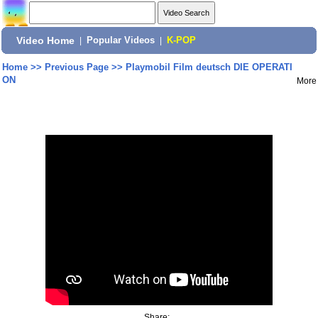
Video Home
|
Popular Videos
|
K-POP
Home
>>
Previous Page
>>
Playmobil Film deutsch DIE OPERATI
ON
More
Share: