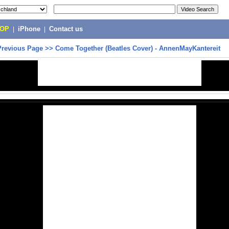
POP
|
iPhone
|
Contact us
Previous Page
>>
Come Together (Beatles Cover) - AnnenMayKantereit