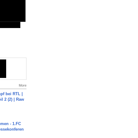
More
pf bei RTL |
il 2 (2) | Raw
men - 1.FC
ressekonferen