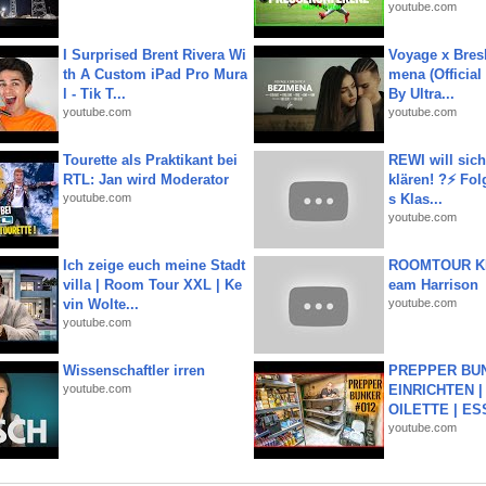
youtube.com
I Surprised Brent Rivera Wi
Voyage x Bresk
th A Custom iPad Pro Mura
mena (Official
l - Tik T...
By Ultra...
youtube.com
youtube.com
Tourette als Praktikant bei
REWI will si
RTL: Jan wird Moderator
klären! ?⚡️ Fol
youtube.com
s Klas...
youtube.com
Ich zeige euch meine Stadt
ROOMTOUR KR
villa | Room Tour XXL | Ke
eam Harrison
vin Wolte...
youtube.com
youtube.com
Wissenschaftler irren
PREPPER BUN
youtube.com
EINRICHTEN |
OILETTE | ES
youtube.com