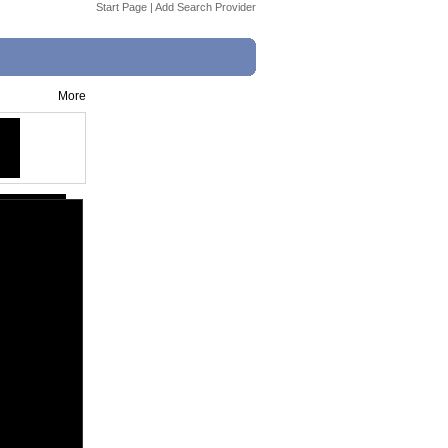
Start Page
|
Add Search Provider
More