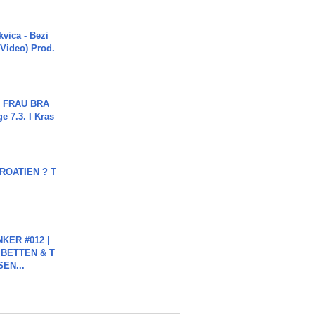
vica - Bezi
 Video) Prod.
ch FRAU BRA
ge 7.3. I Kras
OATIEN ? T
KER #012 |
 BETTEN & T
SEN...