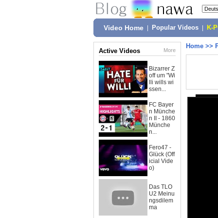
Video Home
|
Popular Videos
|
K-
Home
>>
Active Videos
More
Bizarrer Z
off um "Wi
lli wills wi
ssen...
FC Bayer
n Münche
n II - 1860
Münche
n...
Fero47 -
Glück (Off
icial Vide
o)
Das TLO
U2 Meinu
ngsdilem
ma