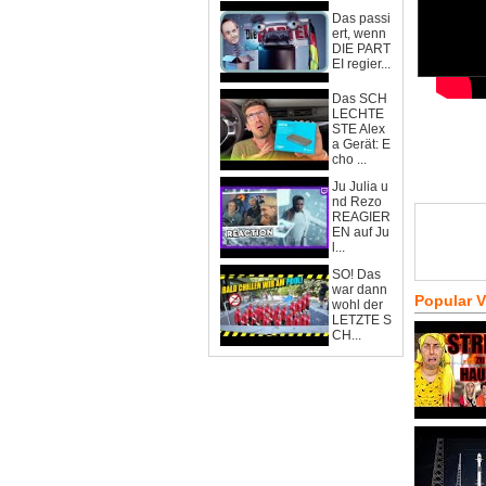
Das passi
ert, wenn
DIE PART
EI regier...
Das SCH
LECHTE
STE Alex
a Gerät: E
cho ...
Ju Julia u
nd Rezo
REAGIER
EN auf Ju
l...
SO! Das
war dann
Popular 
wohl der
LETZTE S
CH...