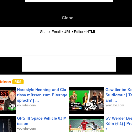
Close
6
Share:
Email
•
URL
•
Editor
•
HTML
Videos
Hardstyle Henning und Cla
Gewitter im Ko
rissa müssen zum Elternge
Studiotour | Te
spräch? | ...
and ...
youtube.com
youtube.com
GPS III Space Vehicle 03 M
SV Werder Bre
ission
Köln (6:1) | P
youtube.com
z