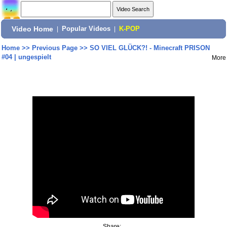
Video Home
|
Popular Videos
|
K-POP
Home
>>
Previous Page
>>
SO VIEL GLÜCK?! - Minecraft PRISON
#04 | ungespielt
More
Share: