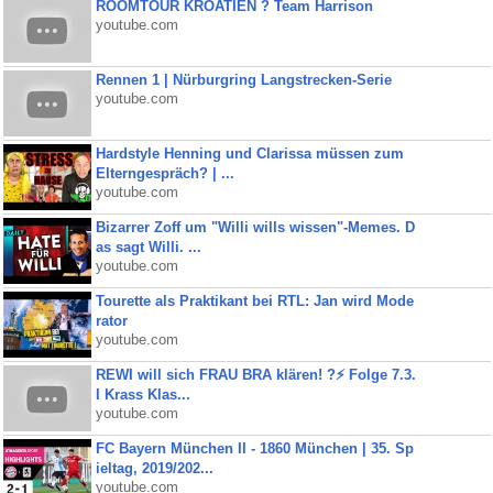
ROOMTOUR KROATIEN ? Team Harrison
youtube.com
Rennen 1 | Nürburgring Langstrecken-Serie
youtube.com
Hardstyle Henning und Clarissa müssen zum
Elterngespräch? | ...
youtube.com
Bizarrer Zoff um "Willi wills wissen"-Memes. D
as sagt Willi. ...
youtube.com
Tourette als Praktikant bei RTL: Jan wird Mode
rator
youtube.com
REWI will sich FRAU BRA klären! ?⚡️ Folge 7.3.
I Krass Klas...
youtube.com
FC Bayern München II - 1860 München | 35. Sp
ieltag, 2019/202...
youtube.com