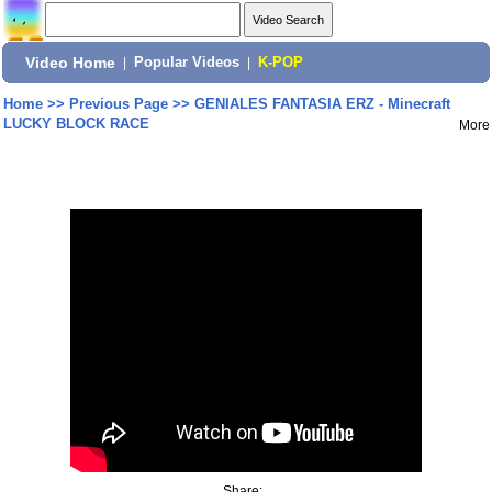
Video Home
|
Popular Videos
|
K-POP
Home
>>
Previous Page
>>
GENIALES FANTASIA ERZ - Minecraft
LUCKY BLOCK RACE
More
Share: