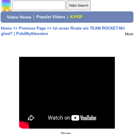
Video Home
|
Popular Videos
|
K-POP
Home
>>
Previous Page
>>
Ist unser Rivale ein TEAM ROCKET-Mit
glied? | PokéMythbusters
More
Share: