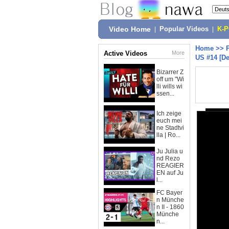
Video Home
|
Popular Videos
|
K-
Home
>>
Active Videos
More
US #14 [D
Bizarrer Z
off um "Wi
lli wills wi
ssen...
Ich zeige
euch mei
ne Stadtvi
lla | Ro...
Ju Julia u
nd Rezo
REAGIER
EN auf Ju
l...
FC Bayer
n Münche
n II - 1860
Münche
n...