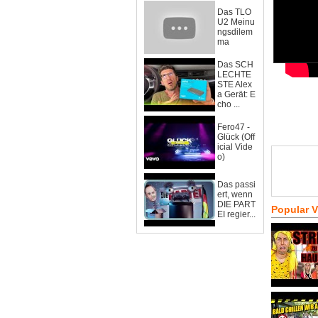
Das TLO
U2 Meinu
ngsdilem
ma
Das SCH
LECHTE
STE Alex
a Gerät: E
cho ...
Fero47 -
Glück (Off
icial Vide
o)
Das passi
ert, wenn
DIE PART
Popular 
EI regier...