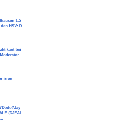
dhausen 1:5
n den HSV: D
aktikant bei
 Moderator
r irren
a?Dodo?Jay
JALE (DJEAL
..