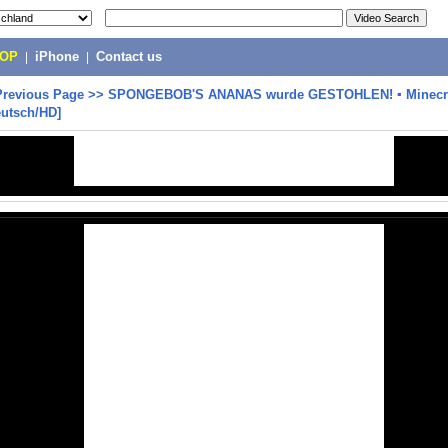
POP
|
iPhone
|
Contact us
Previous Page
>>
SPONGEBOB'S ANANAS wurde GESTOHLEN! ▪ Minecr
eutsch/HD]