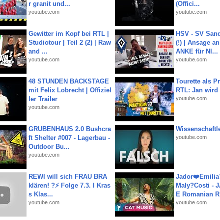
r granit und...
(Offici...
youtube.com
youtube.com
Gewitter im Kopf bei RTL |
HSV - SV San
Studiotour | Teil 2 (2) | Raw
(!) | Ansage a
and ...
ANKE für NI...
youtube.com
youtube.com
48 STUNDEN BACKSTAGE
Tourette als Pr
mit Felix Lobrecht | Offiziel
RTL: Jan wird
ler Trailer
youtube.com
youtube.com
GRUBENHAUS 2.0 Bushcra
Wissenschaftle
ft Shelter #007 - Lagerbau -
youtube.com
Outdoor Bu...
youtube.com
REWI will sich FRAU BRA
Jador❤️Emili
klären! ?⚡️ Folge 7.3. I Kras
Maly?Costi - 
s Klas...
E Romanian R.
youtube.com
youtube.com