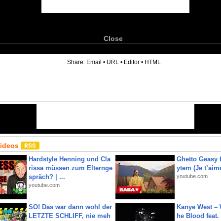
Close
6
Share:
Email
•
URL
•
Editor
•
HTML
Videos
Hardstyle Henning und Cla
Ghetto Geasy f
rissa müssen zum Elternge
ytem (Je t’aim
spräch? | ...
youtube.com
youtube.com
SO! Das war dann wohl der
Kanye West – 
LETZTE SCHLIFF, nie meh
he Blood feat.