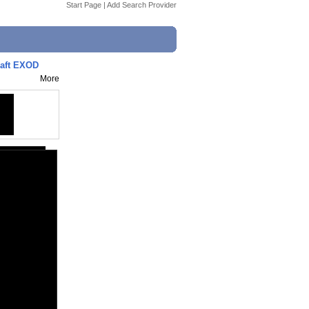
Start Page
|
Add Search Provider
aft EXOD
More