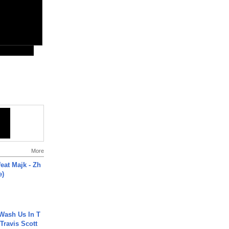
More
eat Majk - Zh
e)
Wash Us In T
 Travis Scott