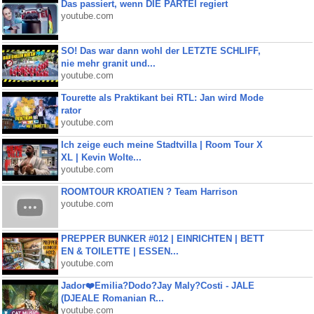
Das passiert, wenn DIE PARTEI regiert
youtube.com
SO! Das war dann wohl der LETZTE SCHLIFF,
nie mehr granit und...
youtube.com
Tourette als Praktikant bei RTL: Jan wird Mode
rator
youtube.com
Ich zeige euch meine Stadtvilla | Room Tour X
XL | Kevin Wolte...
youtube.com
ROOMTOUR KROATIEN ? Team Harrison
youtube.com
PREPPER BUNKER #012 | EINRICHTEN | BETT
EN & TOILETTE | ESSEN...
youtube.com
Jador❤️Emilia?Dodo?Jay Maly?Costi - JALE
(DJEALE Romanian R...
youtube.com