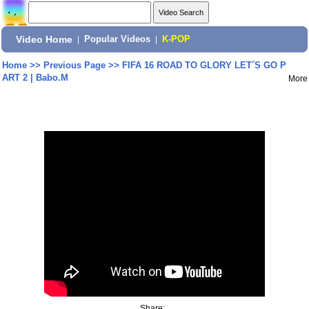
Video Home
|
Popular Videos
|
K-POP
Home
>>
Previous Page
>>
FIFA 16 ROAD TO GLORY LET´S GO P
ART 2 | Babo.M
More
Share: