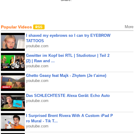
Popular Videos
More
I shaved my eyebrows so I can try EYEBROW
TATTOOS
youtube.com
Gewitter im Kopf bei RTL | Studiotour | Teil 2
(2) | Raw and ...
youtube.com
Ghetto Geasy feat Majk - Zhytem (Je t’aime)
youtube.com
Das SCHLECHTESTE Alexa Gerät: Echo Auto
youtube.com
I Surprised Brent Rivera With A Custom iPad P
ro Mural - Tik T...
youtube.com