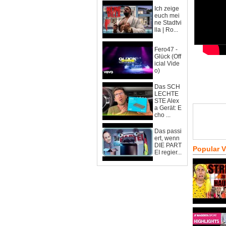
Ich zeige
euch mei
ne Stadtvi
lla | Ro...
Fero47 -
Glück (Off
icial Vide
o)
Das SCH
LECHTE
STE Alex
a Gerät: E
cho ...
Das passi
ert, wenn
DIE PART
Popular 
EI regier...