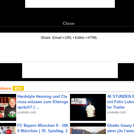
Close
6
Share:
Email
•
URL
•
Editor
•
HTML
Videos
Hardstyle Henning und Cla
48 STUNDEN
rissa müssen zum Elternge
mit Felix Lobre
spräch? | ...
ler Trailer
youtube.com
youtube.com
FC Bayern München II - 186
Ghetto Geasy f
0 München | 35. Spieltag, 2
ytem (Je t’aim