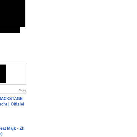
More
 BACKSTAGE
cht | Offiziel
eat Majk - Zh
e)