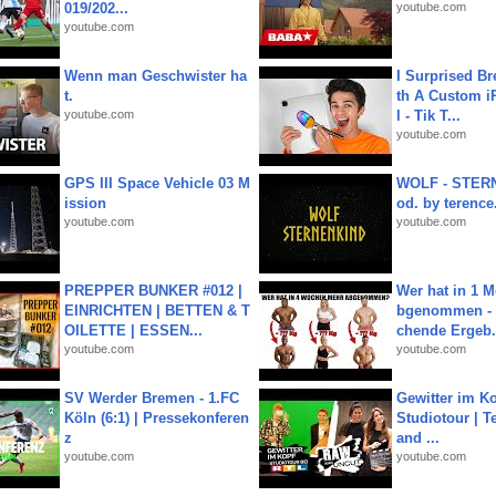
019/202...
youtube.com
youtube.com
Wenn man Geschwister ha
I Surprised Br
t.
th A Custom i
youtube.com
l - Tik T...
youtube.com
GPS III Space Vehicle 03 M
WOLF - STERN
ission
od. by terence.
youtube.com
youtube.com
PREPPER BUNKER #012 |
Wer hat in 1 
EINRICHTEN | BETTEN & T
bgenommen - 
OILETTE | ESSEN...
chende Ergeb.
youtube.com
youtube.com
SV Werder Bremen - 1.FC
Gewitter im Ko
Köln (6:1) | Pressekonferen
Studiotour | Te
z
and ...
youtube.com
youtube.com