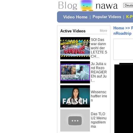
Video Home
|
Popular Videos
|
K-
Home
>>
Active Videos
More
nRoadtrip
SO! Das
war dann
wohl der
LETZTE S
CH...
Ju Julia u
nd Rezo
REAGIER
EN auf Ju
l...
Wissensc
haftler irre
n
Das TLO
U2 Meinu
ngsdilem
ma