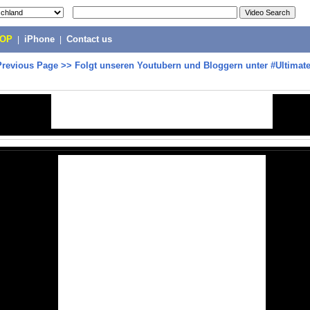
POP
|
iPhone
|
Contact us
Previous Page
>>
Folgt unseren Youtubern und Bloggern unter #Ultimat