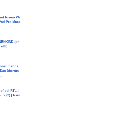
ent Rivera Wi
Pad Pro Mura
ENKIND (pr
killt)
Monat mehr a
Das überras
..
pf bei RTL |
il 2 (2) | Raw