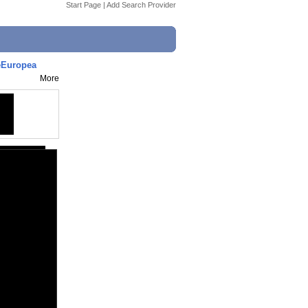
Start Page
|
Add Search Provider
eEuropea
More