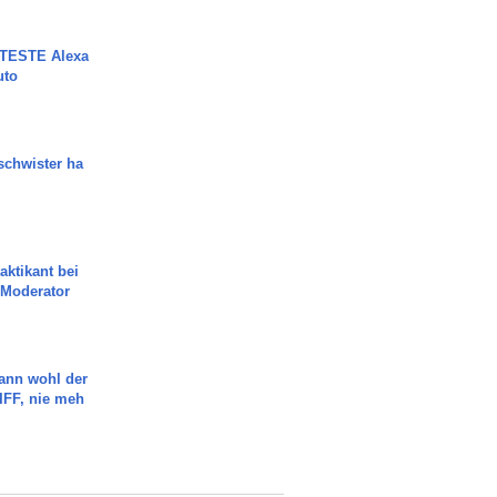
TESTE Alexa
uto
chwister ha
aktikant bei
 Moderator
ann wohl der
FF, nie meh