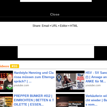
Close
6
Share:
Email
•
URL
•
Editor
•
HTML
Videos
Hardstyle Henning und Cla
HSV - SV San
rissa müssen zum Elternge
(!) | Ansage a
spräch? | ...
ANKE für NI...
youtube.com
youtube.com
PREPPER BUNKER #012 |
Verkäuferin wil
EINRICHTEN | BETTEN & T
cht wieder | B
OILETTE | ESSEN...
s vom...