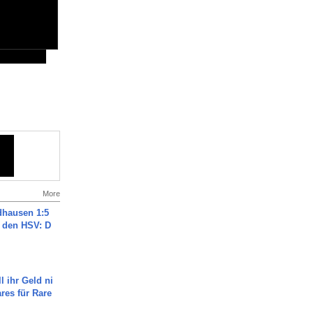
More
dhausen 1:5
n den HSV: D
l ihr Geld ni
ares für Rare