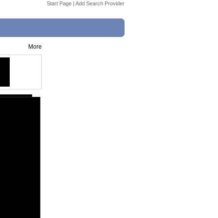
Start Page
|
Add Search Provider
More