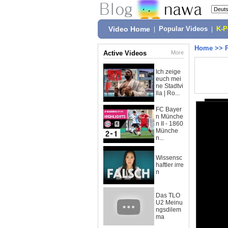
Video Home
|
Popular Videos
|
K-
Home
>>
Active Videos
More
Ich zeige
euch mei
ne Stadtvi
lla | Ro...
FC Bayer
n Münche
n II - 1860
Münche
n...
Wissensc
haftler irre
n
Das TLO
U2 Meinu
ngsdilem
ma