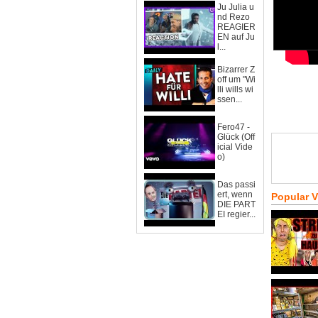
Ju Julia u
nd Rezo
REAGIER
EN auf Ju
l...
Bizarrer Z
off um "Wi
lli wills wi
ssen...
Fero47 -
Glück (Off
icial Vide
o)
Das passi
ert, wenn
Popular 
DIE PART
EI regier...