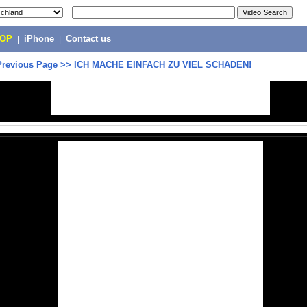
POP
|
iPhone
|
Contact us
Previous Page
>>
ICH MACHE EINFACH ZU VIEL SCHADEN!