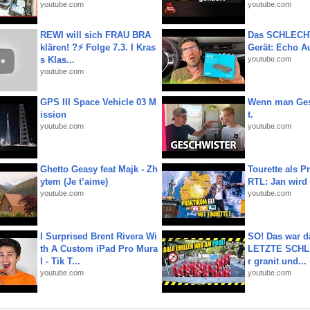
youtube.com
youtube.com
REWI will sich FRAU BRA
Das SCHLECH
klären! ?⚡️ Folge 7.3. I Kras
Gerät: Echo A
s Klas...
youtube.com
youtube.com
GPS III Space Vehicle 03 M
Wenn man Ges
ission
t.
youtube.com
youtube.com
Ghetto Geasy feat Majk - Zh
Tourette als Pr
ytem (Je t’aime)
RTL: Jan wird
youtube.com
youtube.com
I Surprised Brent Rivera Wi
SO! Das war d
th A Custom iPad Pro Mura
LETZTE SCHLI
l - Tik T...
r granit und...
youtube.com
youtube.com