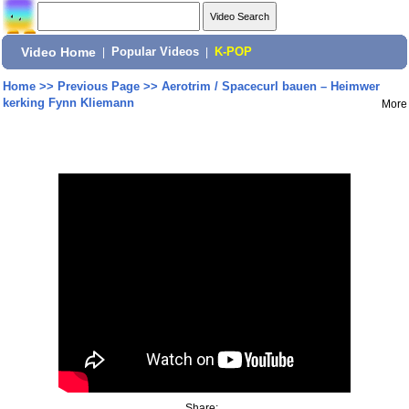
Video Home
|
Popular Videos
|
K-POP
Home
>>
Previous Page
>>
Aerotrim / Spacecurl bauen – Heimwer
kerking Fynn Kliemann
More
Share: