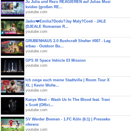
Ju Julia und Rezo REAGIEREN auf Julias Musi
kvideo (großen RE...
youtube.com
Jador❤️Emilia?Dodo?Jay Maly?Costi - JALE
(DJEALE Romanian R...
youtube.com
GRUBENHAUS 2.0 Bushcraft Shelter #007 - Lag
erbau - Outdoor Bu...
youtube.com
GPS III Space Vehicle 03 Mission
youtube.com
Ich zeige euch meine Stadtvilla | Room Tour X
XL | Kevin Wolte...
youtube.com
Kanye West – Wash Us In The Blood feat. Travi
s Scott (Offici...
youtube.com
SV Werder Bremen - 1.FC Köln (6:1) | Presseko
nferenz
youtube.com