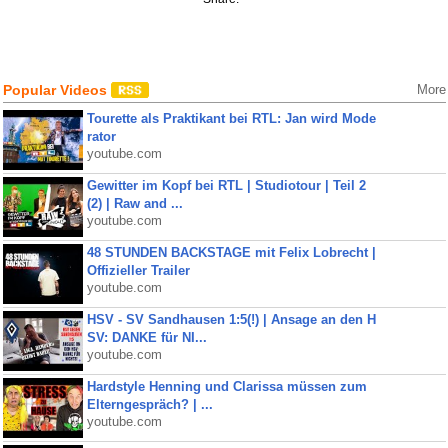
Popular Videos
More
Tourette als Praktikant bei RTL: Jan wird Mode
rator
youtube.com
Gewitter im Kopf bei RTL | Studiotour | Teil 2
(2) | Raw and ...
youtube.com
48 STUNDEN BACKSTAGE mit Felix Lobrecht |
Offizieller Trailer
youtube.com
HSV - SV Sandhausen 1:5(!) | Ansage an den H
SV: DANKE für NI...
youtube.com
Hardstyle Henning und Clarissa müssen zum
Elterngespräch? | ...
youtube.com