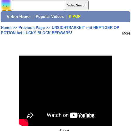
Video Home
|
Popular Videos
|
K-POP
Home
>>
Previous Page
>>
UNSICHTBARKEIT mit HEFTIGER OP
POTION bei LUCKY BLOCK BEDWARS!
More
Share: