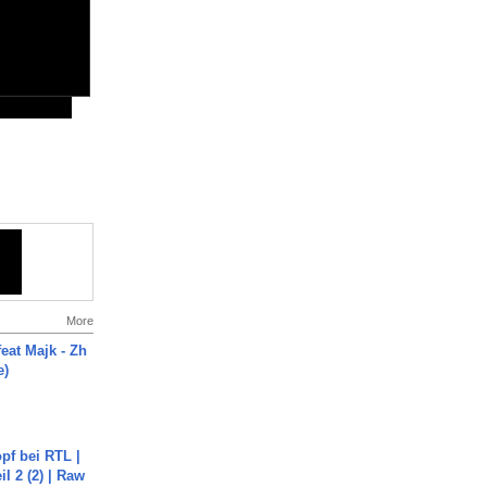
More
eat Majk - Zh
e)
pf bei RTL |
il 2 (2) | Raw