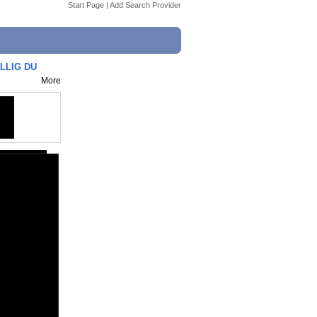
Start Page
|
Add Search Provider
LLIG DU
More