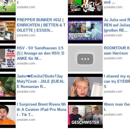
z
and ...
youtube.com
youtube.com
PREPPER BUNKER #012 |
Ju Julia und 
EINRICHTEN | BETTEN & T
REN auf Julia
OILETTE | ESSEN...
(großen RE...
youtube.com
youtube.com
HSV - SV Sandhausen 1:5
ROOMTOUR KR
(!) | Ansage an den HSV: D
eam Harrison
ANKE für NI...
youtube.com
youtube.com
Jador❤️Emilia?Dodo?Jay
I shaved my e
Maly?Costi - JALE (DJEAL
can try EYE
E Romanian R...
S
youtube.com
youtube.com
I Surprised Brent Rivera Wi
Wenn man Ges
th A Custom iPad Pro Mura
t.
l - Tik T...
youtube.com
youtube.com