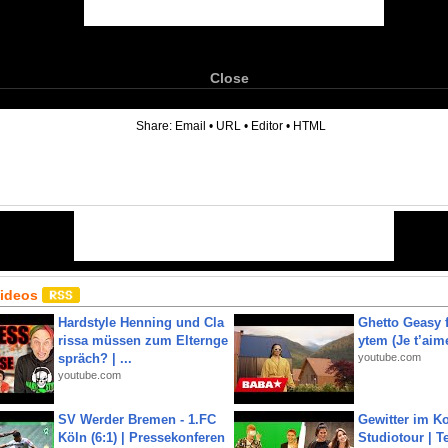
Close
6
Share:
Email
•
URL
•
Editor
•
HTML
Videos
Hardstyle Henning und Cla
Ghetto Geasy f
rissa müssen zum Elternge
ytem (Je t’aim
spräch? | ...
youtube.com
youtube.com
SV Werder Bremen - 1.FC
Gewitter im Ko
Köln (6:1) | Pressekonferen
Studiotour | Te