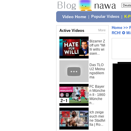
Video Home
|
Popular Videos
|
K-
Home
>>
Active Videos
More
RCH! ✪ Mi
Bizarrer Z
off um "Wi
lli wills wi
ssen...
Das TLO
U2 Meinu
ngsdilem
ma
FC Bayer
n Münche
n II - 1860
Münche
n...
Ich zeige
euch mei
ne Stadtvi
lla | Ro...