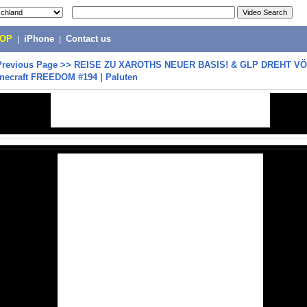
POP
|
iPhone
|
Contact us
Previous Page
>>
REISE ZU XAROTHS NEUER BASIS! & GLP DREHT VÖ
necraft FREEDOM #194 | Paluten