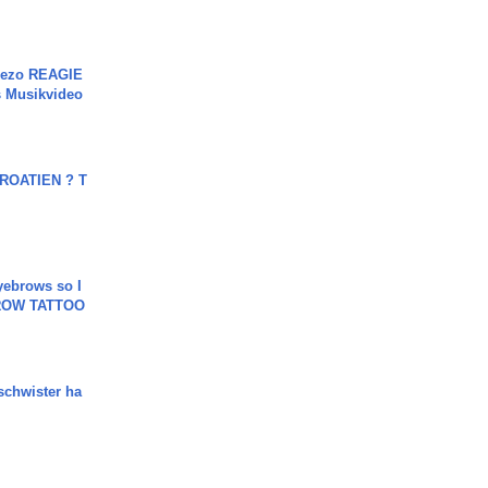
Rezo REAGIE
s Musikvideo
OATIEN ? T
yebrows so I
BROW TATTOO
chwister ha