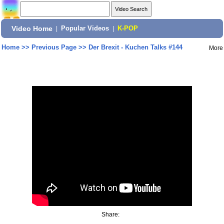
Video Home
|
Popular Videos
|
K-POP
Home
>>
Previous Page
>>
Der Brexit - Kuchen Talks #144
More
Share: