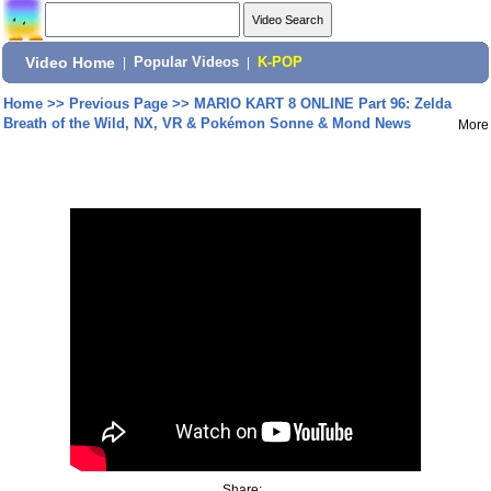
Video Home
|
Popular Videos
|
K-POP
Home
>>
Previous Page
>>
MARIO KART 8 ONLINE Part 96: Zelda
Breath of the Wild, NX, VR & Pokémon Sonne & Mond News
More
Share: