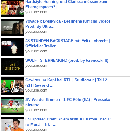
Hardstyle Henning und Clarissa müssen zum
Elterngespräch? | ...
youtube.com
Voyage x Breskvica - Bezimena (Official Video)
Prod. By Ultra...
youtube.com
48 STUNDEN BACKSTAGE mit Felix Lobrecht |
Offizieller Trailer
youtube.com
WOLF - STERNENKIND (prod. by terence.killt)
youtube.com
Gewitter im Kopf bei RTL | Studiotour | Teil 2
(2) | Raw and ...
youtube.com
SV Werder Bremen - 1.FC Köln (6:1) | Presseko
nferenz
youtube.com
I Surprised Brent Rivera With A Custom iPad P
ro Mural - Tik T...
youtube.com