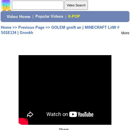
Video Home
|
Popular Videos
|
K-POP
Home
>>
Previous Page
>>
GOLEM greift an | MINECRAFT LitW #
S01E134 | Gronkh
More
Share: