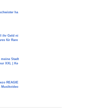
chwister ha
l ihr Geld ni
ares für Rare
h meine Stadt
our XXL | Ke
Rezo REAGIE
s Musikvideo