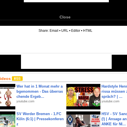
Close
6
Share:
Email
•
URL
•
Editor
•
HTML
Videos
Wer hat in 1 Monat mehr a
Hardstyle Hen
bgenommen - Das überras
rissa müssen 
chende Ergeb...
spräch? | ...
youtube.com
youtube.com
SV Werder Bremen - 1.FC
HSV - SV San
Köln (6:1) | Pressekonferen
(!) | Ansage a
z
ANKE für NI...