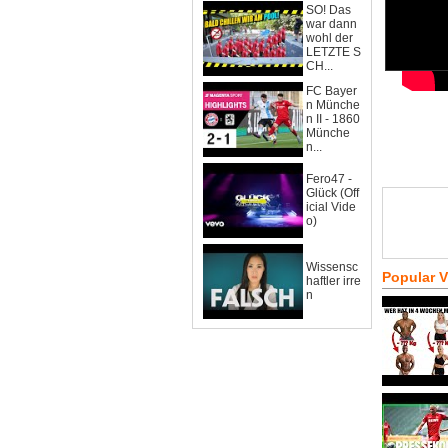
SO! Das
war dann
wohl der
LETZTE S
CH...
FC Bayer
n Münche
n II - 1860
Münche
n...
Fero47 -
Glück (Off
icial Vide
o)
Wissensc
Popular 
haftler irre
n