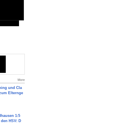
More
ning und Cla
zum Elternge
dhausen 1:5
n den HSV: D