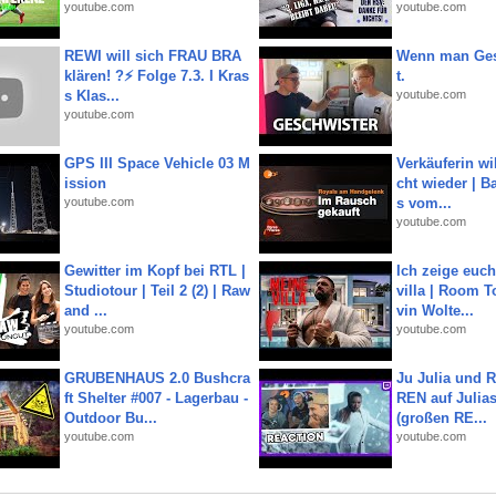
youtube.com
youtube.com
REWI will sich FRAU BRA
Wenn man Ges
klären! ?⚡️ Folge 7.3. I Kras
t.
s Klas...
youtube.com
youtube.com
GPS III Space Vehicle 03 M
Verkäuferin wil
ission
cht wieder | B
youtube.com
s vom...
youtube.com
Gewitter im Kopf bei RTL |
Ich zeige euc
Studiotour | Teil 2 (2) | Raw
villa | Room T
and ...
vin Wolte...
youtube.com
youtube.com
GRUBENHAUS 2.0 Bushcra
Ju Julia und 
ft Shelter #007 - Lagerbau -
REN auf Julia
Outdoor Bu...
(großen RE...
youtube.com
youtube.com