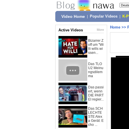
Video Home
|
Popular Videos
|
K-
Home
>>
Active Videos
More
Bizarrer Z
off um "Wi
lli wills wi
ssen...
Das TLO
U2 Meinu
ngsdilem
ma
Das passi
ert, wenn
DIE PART
EI regier...
Das SCH
LECHTE
STE Alex
a Gerät: E
cho ...