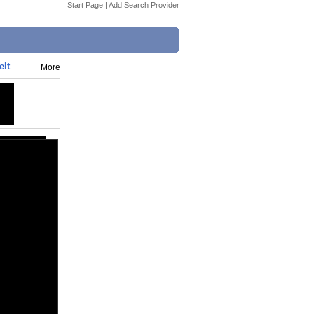
Start Page
|
Add Search Provider
elt
More