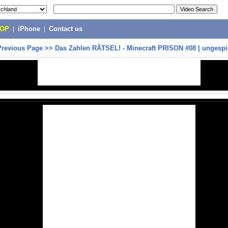
POP
|
iPhone
|
Contact us
Previous Page
>>
Das Zahlen RÄTSEL! - Minecraft PRISON #08 | ungespi