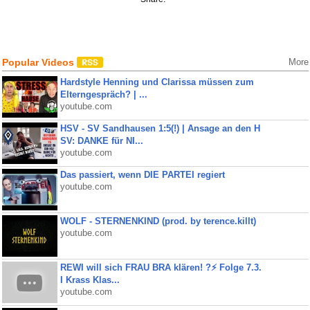
Popular Videos
More
Hardstyle Henning und Clarissa müssen zum
Elterngespräch? | ...
youtube.com
HSV - SV Sandhausen 1:5(!) | Ansage an den H
SV: DANKE für NI...
youtube.com
Das passiert, wenn DIE PARTEI regiert
youtube.com
WOLF - STERNENKIND (prod. by terence.killt)
youtube.com
REWI will sich FRAU BRA klären! ?⚡️ Folge 7.3.
I Krass Klas...
youtube.com