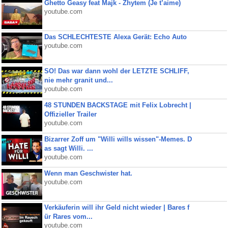
Ghetto Geasy feat Majk - Zhytem (Je t’aime)
youtube.com
Das SCHLECHTESTE Alexa Gerät: Echo Auto
youtube.com
SO! Das war dann wohl der LETZTE SCHLIFF,
nie mehr granit und...
youtube.com
48 STUNDEN BACKSTAGE mit Felix Lobrecht |
Offizieller Trailer
youtube.com
Bizarrer Zoff um "Willi wills wissen"-Memes. D
as sagt Willi. ...
youtube.com
Wenn man Geschwister hat.
youtube.com
Verkäuferin will ihr Geld nicht wieder | Bares f
ür Rares vom...
youtube.com