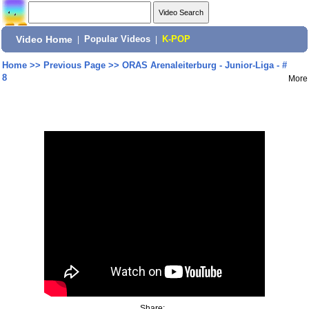
Video Home
|
Popular Videos
|
K-POP
Home
>>
Previous Page
>>
ORAS Arenaleiterburg - Junior-Liga - #
8
More
Share: