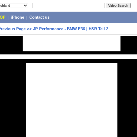
POP
|
iPhone
|
Contact us
Previous Page
>>
JP Performance - BMW E36 | H&R Teil 2