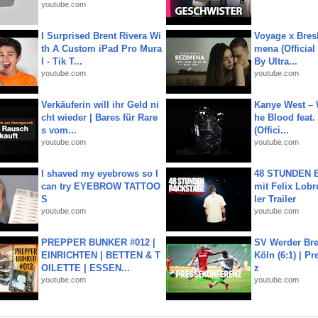
youtube.com
I Surprised Brent Rivera Wi
Voyage x Bresk
th A Custom iPad Pro Mura
mena (Official
l - Tik T...
By Ultra...
youtube.com
youtube.com
Verkäuferin will ihr Geld ni
Kanye West – 
cht wieder | Bares für Rare
he Blood feat.
s vom...
(Offici...
youtube.com
youtube.com
I shaved my eyebrows so I
48 STUNDEN
can try EYEBROW TATTOO
mit Felix Lobre
S
ler Trailer
youtube.com
youtube.com
PREPPER BUNKER #012 |
SV Werder Bre
EINRICHTEN | BETTEN & T
Köln (6:1) | P
OILETTE | ESSEN...
z
youtube.com
youtube.com