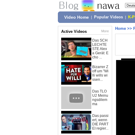
Video Home
|
Popular Videos
|
K-
Home
>>
Active Videos
More
Das SCH
LECHTE
STE Alex
a Gerät: E
cho ...
Bizarrer Z
off um "Wi
lli wills wi
ssen...
Das TLO
U2 Meinu
ngsdilem
ma
Das passi
ert, wenn
DIE PART
EI regier...