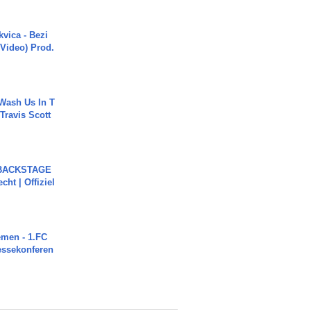
vica - Bezi
 Video) Prod.
Wash Us In T
 Travis Scott
 BACKSTAGE
cht | Offiziel
men - 1.FC
ressekonferen