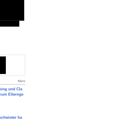
More
ning und Cla
zum Elternge
chwister ha