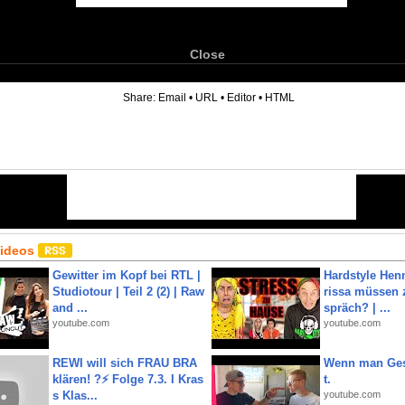
Close
6
Share:
Email
•
URL
•
Editor
•
HTML
Videos
Gewitter im Kopf bei RTL |
Hardstyle Hen
Studiotour | Teil 2 (2) | Raw
rissa müssen 
and ...
spräch? | ...
youtube.com
youtube.com
REWI will sich FRAU BRA
Wenn man Ges
klären! ?⚡️ Folge 7.3. I Kras
t.
s Klas...
youtube.com