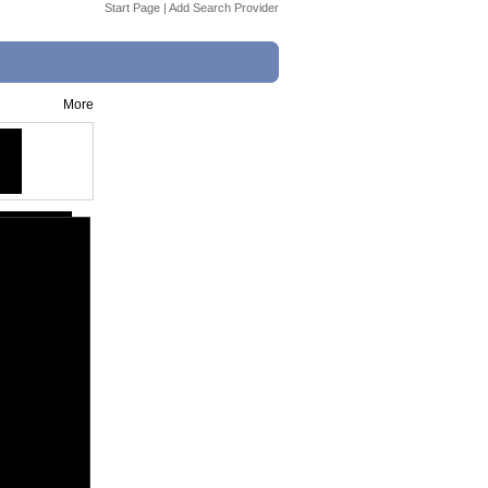
Start Page
|
Add Search Provider
More