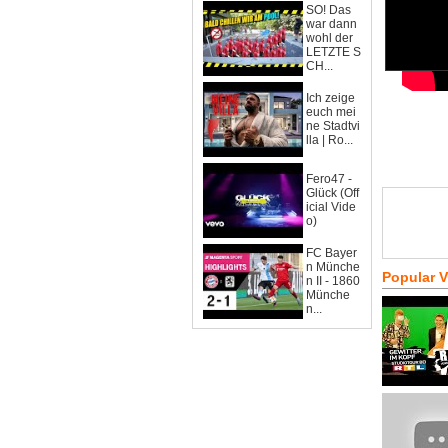
SO! Das
war dann
wohl der
LETZTE S
CH...
Ich zeige
euch mei
ne Stadtvi
lla | Ro...
Fero47 -
Glück (Off
icial Vide
o)
FC Bayer
n Münche
Popular 
n II - 1860
Münche
n...