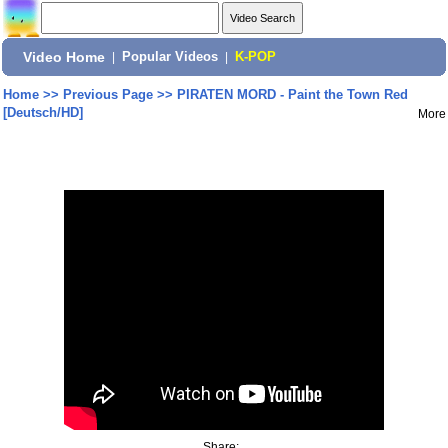
Video Home
|
Popular Videos
|
K-POP
Home
>>
Previous Page
>>
PIRATEN MORD - Paint the Town Red
[Deutsch/HD]
More
Share: