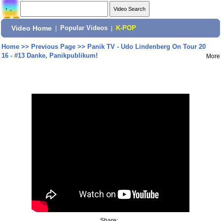
Video Home
|
Popular Videos
|
K-POP
Home
>>
Previous Page
>>
Panik TV - Udo Lindenberg On Tour 20
16 - #13 Danke, Panikpublikum!
More
Share: