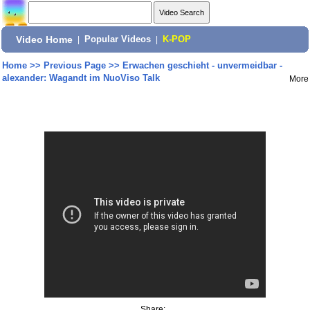
Video Home
|
Popular Videos
|
K-POP
Home
>>
Previous Page
>>
Erwachen geschieht - unvermeidbar -
alexander: Wagandt im NuoViso Talk
More
Share: