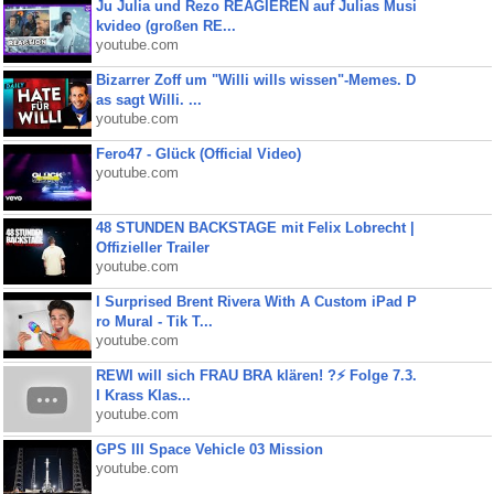
Ju Julia und Rezo REAGIEREN auf Julias Musi
kvideo (großen RE...
youtube.com
Bizarrer Zoff um "Willi wills wissen"-Memes. D
as sagt Willi. ...
youtube.com
Fero47 - Glück (Official Video)
youtube.com
48 STUNDEN BACKSTAGE mit Felix Lobrecht |
Offizieller Trailer
youtube.com
I Surprised Brent Rivera With A Custom iPad P
ro Mural - Tik T...
youtube.com
REWI will sich FRAU BRA klären! ?⚡️ Folge 7.3.
I Krass Klas...
youtube.com
GPS III Space Vehicle 03 Mission
youtube.com