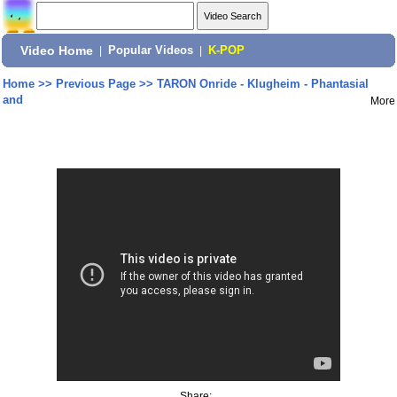
Video Home
|
Popular Videos
|
K-POP
Home
>>
Previous Page
>>
TARON Onride - Klugheim - Phantasial
and
More
Share: