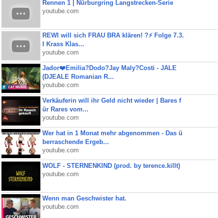
Rennen 1 | Nürburgring Langstrecken-Serie
youtube.com
REWI will sich FRAU BRA klären! ?⚡️ Folge 7.3.
I Krass Klas...
youtube.com
Jador❤️Emilia?Dodo?Jay Maly?Costi - JALE
(DJEALE Romanian R...
youtube.com
Verkäuferin will ihr Geld nicht wieder | Bares f
ür Rares vom...
youtube.com
Wer hat in 1 Monat mehr abgenommen - Das ü
berraschende Ergeb...
youtube.com
WOLF - STERNENKIND (prod. by terence.killt)
youtube.com
Wenn man Geschwister hat.
youtube.com