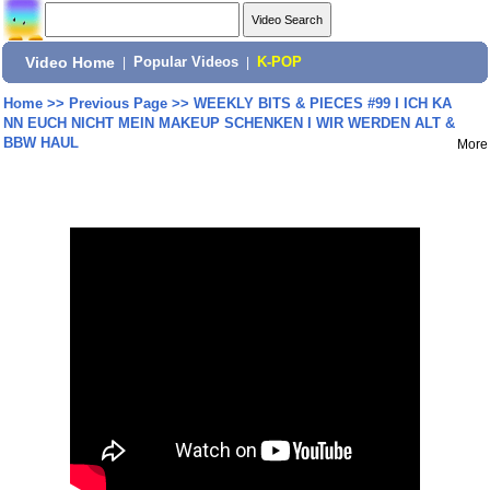
Video Home
|
Popular Videos
|
K-POP
Home
>>
Previous Page
>>
WEEKLY BITS & PIECES #99 I ICH KA
NN EUCH NICHT MEIN MAKEUP SCHENKEN I WIR WERDEN ALT &
BBW HAUL
More