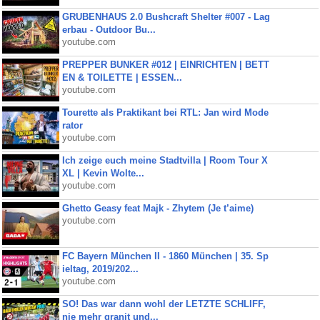
GRUBENHAUS 2.0 Bushcraft Shelter #007 - Lag
erbau - Outdoor Bu...
youtube.com
PREPPER BUNKER #012 | EINRICHTEN | BETT
EN & TOILETTE | ESSEN...
youtube.com
Tourette als Praktikant bei RTL: Jan wird Mode
rator
youtube.com
Ich zeige euch meine Stadtvilla | Room Tour X
XL | Kevin Wolte...
youtube.com
Ghetto Geasy feat Majk - Zhytem (Je t’aime)
youtube.com
FC Bayern München II - 1860 München | 35. Sp
ieltag, 2019/202...
youtube.com
SO! Das war dann wohl der LETZTE SCHLIFF,
nie mehr granit und...