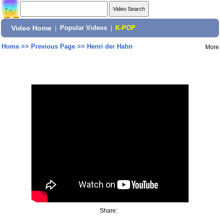
Video Home
|
Popular Videos
|
K-POP
Home
>>
Previous Page
>>
Henri der Hahn
More
Share: